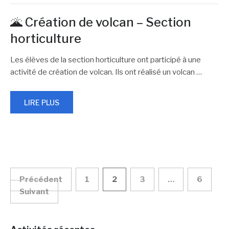
🌋 Création de volcan – Section
horticulture
Les élèves de la section horticulture ont participé à une
activité de création de volcan. Ils ont réalisé un volcan
…
LIRE PLUS
Navigation
Précédent
1
2
3
…
6
Suivant
des