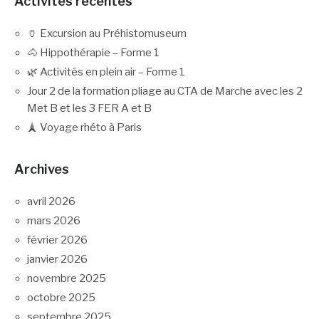
articles
Activités récentes
🏺 Excursion au Préhistomuseum
🐴 Hippothérapie – Forme 1
🌿 Activités en plein air – Forme 1
Jour 2 de la formation pliage au CTA de Marche avec les 2
Met B et les 3 FER A et B
🗼 Voyage rhéto à Paris
Archives
avril 2026
mars 2026
février 2026
janvier 2026
novembre 2025
octobre 2025
septembre 2025